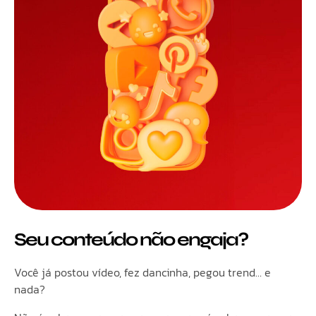
Seu conteúdo não engaja?
Você já postou vídeo, fez dancinha, pegou trend… e
nada?