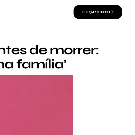
O
ORÇAMENTO
ntes de morrer:
a família’