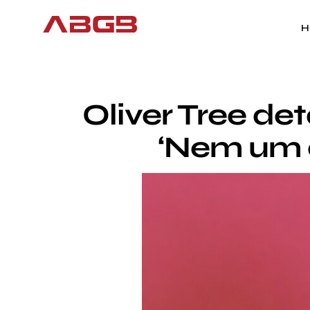
H
Oliver Tree de
‘Nem um c