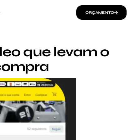
O
ORÇAMENTO
deo que levam o
 compra