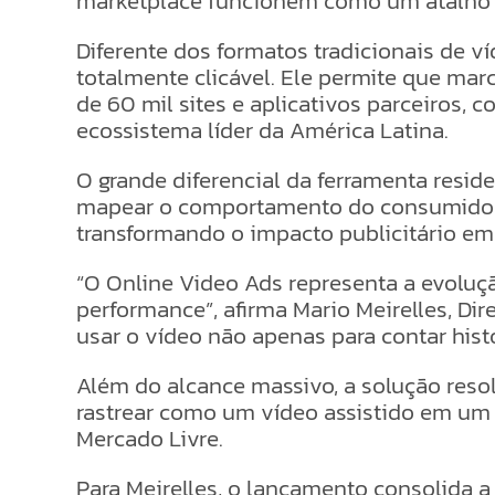
marketplace funcionem como um atalho d
Diferente dos formatos tradicionais de 
totalmente clicável. Ele permite que ma
de 60 mil sites e aplicativos parceiros, 
ecossistema líder da América Latina.
O grande diferencial da ferramenta resid
mapear o comportamento do consumidor d
transformando o impacto publicitário em
“O Online Video Ads representa a evoluçã
performance”, afirma Mario Meirelles, Di
usar o vídeo não apenas para contar his
Além do alcance massivo, a solução reso
rastrear como um vídeo assistido em um b
Mercado Livre.
Para Meirelles, o lançamento consolida a