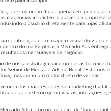
ireto para a compra.
vídeo, que costumam focar apenas em percepção 
rcas e agências impactem a audiência proprietár
conduzindo o usuário diretamente para lojas ofic
e na combinação entre o apelo visual do vídeo e
entro do marketplace, a Mercado Ads entrega 
 resultados mensuráveis de negócio.
o de nossa estratégia para romper as barreiras tr
retor Sênior de Mercado Ads no Brasil. “Estamos 
tórias, mas como um motor direto de vendas.”
lve uma das maiores dores do marketing digital:
log ou app externo gerou visitas, interações e, 
 Mercado Ads como um parceiro de “funil complet