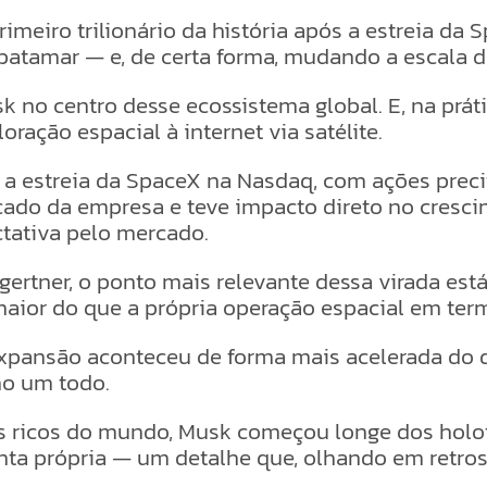
 primeiro trilionário da história após a estreia
atamar — e, de certa forma, mudando a escala d
usk no centro desse ecossistema global. E, na p
oração espacial à internet via satélite.
a estreia da SpaceX na Nasdaq, com ações preci
ado da empresa e teve impacto direto no crescim
tativa pelo mercado.
rtner, o ponto mais relevante dessa virada está 
aior do que a própria operação espacial em term
 expansão aconteceu de forma mais acelerada do 
mo um todo.
s ricos do mundo, Musk começou longe dos holofot
ta própria — um detalhe que, olhando em retros