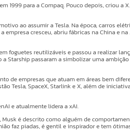
 em 1999 para a Compaq. Pouco depois, criou a X
otivo ao assumir a Tesla. Na época, carros elét
, a empresa cresceu, abriu fábricas na China e 
m foguetes reutilizáveis e passou a realizar la
 a Starship passaram a simbolizar uma ambição a
junto de empresas que atuam em áreas bem dife
ão Tesla, SpaceX, Starlink e X, além de iniciativas
AI e atualmente lidera a xAI.
on, Musk é descrito como alguém de comportament
o faz piadas, é gentil e inspirador e tem ótimas